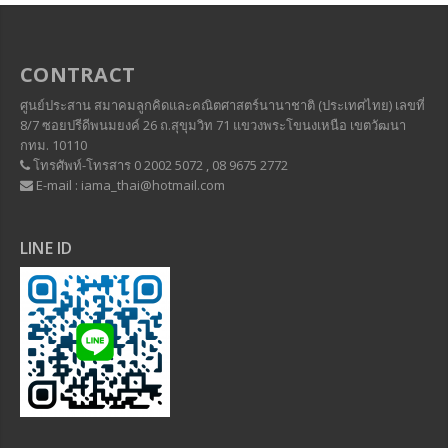
CONTRACT
ศูนย์ประสาน สมาคมลูกคิดและคณิตศาสตร์นานาชาติ (ประเทศไทย) เลขที่
8/7 ซอยปรีดีพนมยงค์ 26 ถ.สุขุมวิท 71 แขวงพระโขนงเหนือ เขตวัฒนา
กทม. 10110
โทรศัพท์-โทรสาร 0 2002 5072 , 08 9675 2772
E-mail : iama_thai@hotmail.com
LINE ID