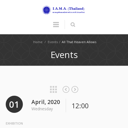
Home
/
Events
/
All That Heaven Allows
Events
01
April, 2020
12:00
Wednesday
EXHIBITION