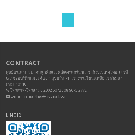
CONTRACT
ศูนย์ประสาน สมาคมลูกคิดและคณิตศาสตร์นานาชาติ (ประเทศไทย) เลขที่
8/7 ซอยปรีดีพนมยงค์ 26 ถ.สุขุมวิท 71 แขวงพระโขนงเหนือ เขตวัฒนา
กทม. 10110
โทรศัพท์-โทรสาร 0 2002 5072 , 08 9675 2772
E-mail : iama_thai@hotmail.com
LINE ID