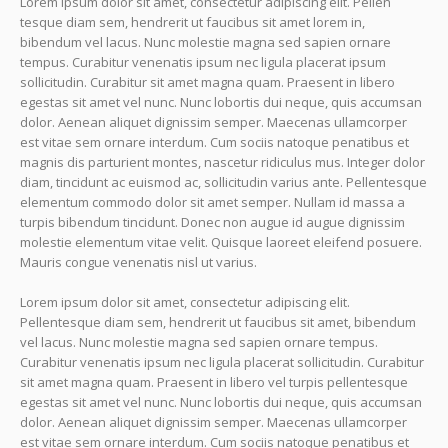
Lorem ipsum dolor sit amet, consectetur adipiscing elit. Pellen
tesque diam sem, hendrerit ut faucibus sit amet lorem in,
bibendum vel lacus. Nunc molestie magna sed sapien ornare
tempus. Curabitur venenatis ipsum nec ligula placerat ipsum
sollicitudin. Curabitur sit amet magna quam. Praesent in libero
egestas sit amet vel nunc. Nunc lobortis dui neque, quis accumsan
dolor. Aenean aliquet dignissim semper. Maecenas ullamcorper
est vitae sem ornare interdum. Cum sociis natoque penatibus et
magnis dis parturient montes, nascetur ridiculus mus. Integer dolor
diam, tincidunt ac euismod ac, sollicitudin varius ante. Pellentesque
elementum commodo dolor sit amet semper. Nullam id massa a
turpis bibendum tincidunt. Donec non augue id augue dignissim
molestie elementum vitae velit. Quisque laoreet eleifend posuere.
Mauris congue venenatis nisl ut varius.
Lorem ipsum dolor sit amet, consectetur adipiscing elit.
Pellentesque diam sem, hendrerit ut faucibus sit amet, bibendum
vel lacus. Nunc molestie magna sed sapien ornare tempus.
Curabitur venenatis ipsum nec ligula placerat sollicitudin. Curabitur
sit amet magna quam. Praesent in libero vel turpis pellentesque
egestas sit amet vel nunc. Nunc lobortis dui neque, quis accumsan
dolor. Aenean aliquet dignissim semper. Maecenas ullamcorper
est vitae sem ornare interdum. Cum sociis natoque penatibus et